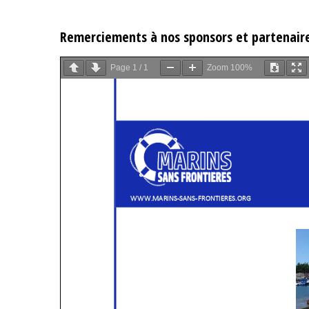
Remerciements à nos sponsors et partenair
Page
1
/
1
Zoom
100%