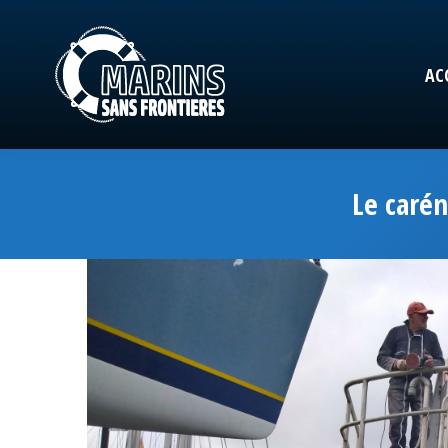
AC
AC
Le carén