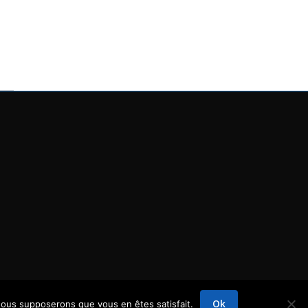
Ok
 nous supposerons que vous en êtes satisfait.
Mentions légales