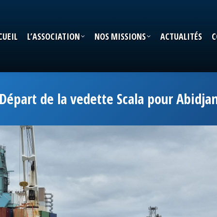
CUEIL
L’ASSOCIATION
NOS MISSIONS
ACTUALITÉS
C
CUEIL
L’ASSOCIATION
NOS MISSIONS
ACTUALITÉS
C
Départ de la vedette Scala pour Abidja