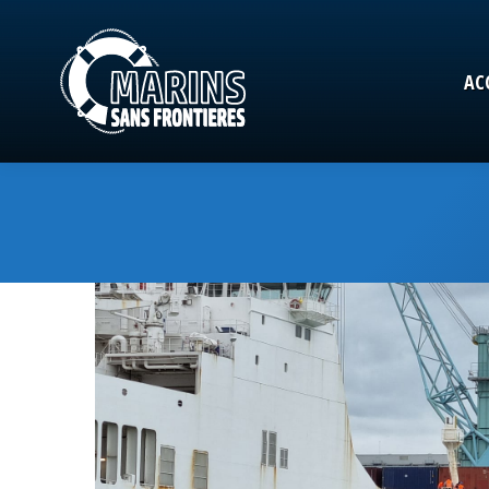
AC
AC