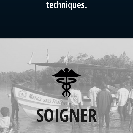
techniques.
SOIGNER
Les bateaux, mis à disposition par MarSF,
permettent aux populations des villages les
SOIGNER
plus isolés, d'accéder aux centres de soins et
servent de support pour des missions
médicales itinérantes.