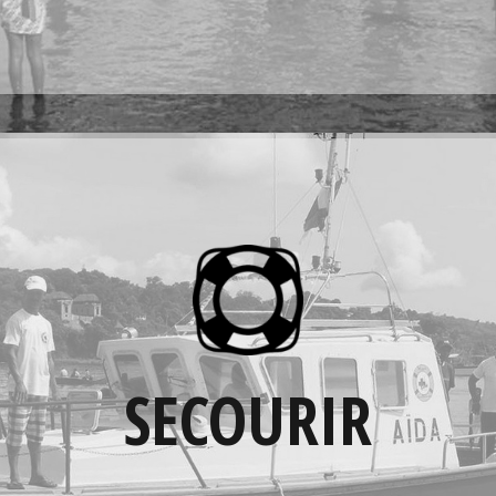
EN SAVOIR PLUS
SECOURIR
Avec le concours de la SNSM, MarSF
reconditionne des canots de sauvetage, envoie
SECOURIR
du matériel de sécurité (gilets de sauvetage
etc...) pour porter secours à des marins
pêcheurs de Madagascar.
EN SAVOIR PLUS