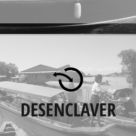
DESENCLAVER
Dans des villages isolés, Marins Sans Frontières
facilite l'accès aux soins pour les malades et à
l'école pour les enfants.
Par ailleurs, la dotation aux villageois de
DESENCLAVER
pirogues pour la pratique de la pêche ou de
bateaux pour permettre la vente au marché,
du fruit de leur travail, assure le
désenclavement économique de ces
populations.