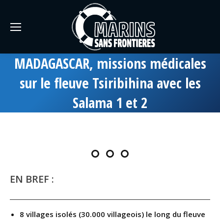
MADAGASCAR, missions médicales
sur le fleuve Tsiribihina avec les
Salama 1 et 2
EN BREF :
8 villages isolés (30.000 villageois) le long du fleuve