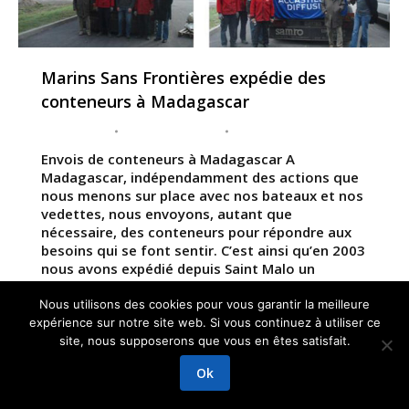
Marins Sans Frontières expédie des
conteneurs à Madagascar
Actualités
Par
admin-gpk
septembre 30, 2016
Envois de conteneurs à Madagascar A
Madagascar, indépendamment des actions que
nous menons sur place avec nos bateaux et nos
vedettes, nous envoyons, autant que
nécessaire, des conteneurs pour répondre aux
besoins qui se font sentir. C’est ainsi qu’en 2003
nous avons expédié depuis Saint Malo un
conteneur avec du mobilier et du matériel
médical,…
Nous utilisons des cookies pour vous garantir la meilleure
expérience sur notre site web. Si vous continuez à utiliser ce
site, nous supposerons que vous en êtes satisfait.
GRAPHIKUP
Ok
Mentions légales