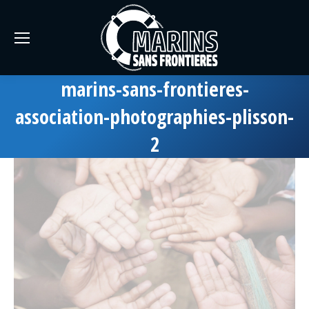
marins-sans-frontieres-
association-photographies-plisson-
2