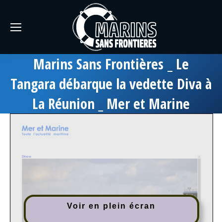
Marins Sans Frontières _ Le
Tangara débarque la vedette Diva à
La Réunion _ Mer et Marine
Voir en plein écran