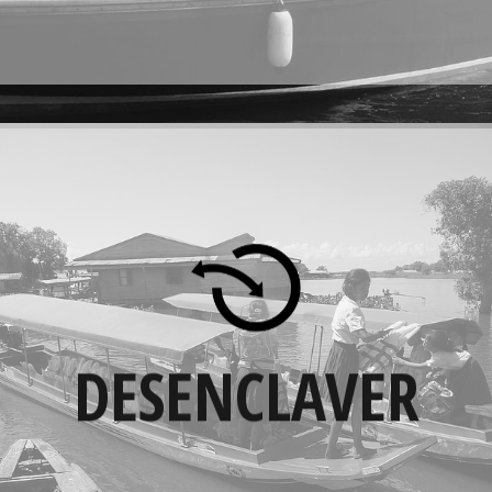
DESENCLAVER
Dans des villages isolés, Marins Sans Frontières
facilite l'accès aux soins pour les malades et à
l'école pour les enfants.
Par ailleurs, la dotation aux villageois de
DESENCLAVER
pirogues pour la pratique de la pêche ou de
bateaux pour permettre la vente au marché,
du fruit de leur travail, assure le
désenclavement économique de ces
populations.