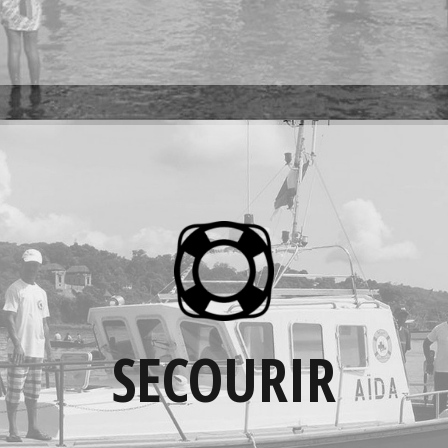
EN SAVOIR PLUS
SECOURIR
Avec le concours de la SNSM, MarSF
reconditionne des canots de sauvetage, envoie
SECOURIR
du matériel de sécurité (gilets de sauvetage
etc...) pour porter secours à des marins
pêcheurs de Madagascar.
EN SAVOIR PLUS