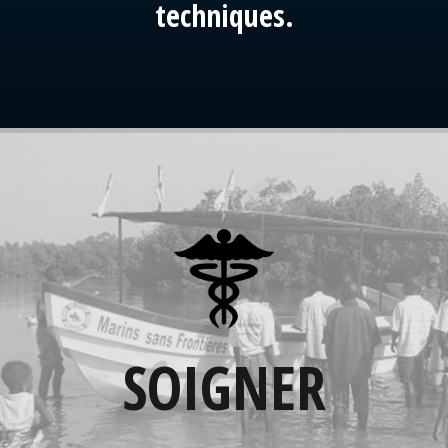
techniques.
SOIGNER
Les bateaux, mis à disposition par MarSF,
permettent aux populations des villages les
SOIGNER
plus isolés, d'accéder aux centres de soins et
servent de support pour des missions
médicales itinérantes.